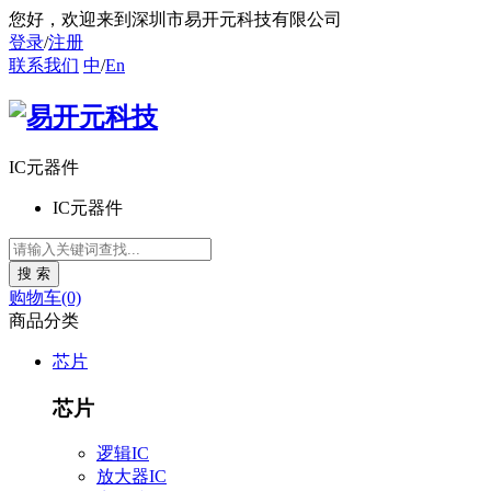
您好
，欢迎来到深圳市易开元科技有限公司
登录
/
注册
联系我们
中
/
En
IC元器件
IC元器件
购物车(0)
商品分类
芯片
芯片
逻辑IC
放大器IC