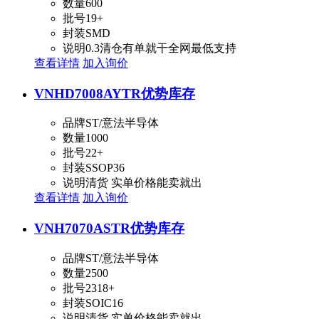
数量
600
批号
19+
封装
SMD
说明
0.3清仓有单就干全网最低支持
查看详情
加入询价
VNHD7008AYTR
优势库存
品牌
ST/意法半导体
数量
1000
批号
22+
封装
SSOP36
说明
清货 实单价格能卖就出
查看详情
加入询价
VNH7070ASTR
优势库存
品牌
ST/意法半导体
数量
2500
批号
2318+
封装
SOIC16
说明
清货 实单价格能卖就出