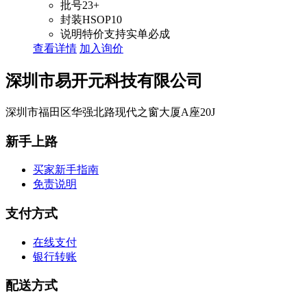
批号
23+
封装
HSOP10
说明
特价支持实单必成
查看详情
加入询价
深圳市易开元科技有限公司
深圳市福田区华强北路现代之窗大厦A座20J
新手上路
买家新手指南
免责说明
支付方式
在线支付
银行转账
配送方式