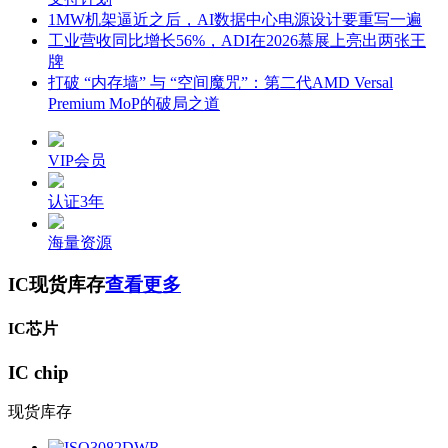
1MW机架逼近之后，AI数据中心电源设计要重写一遍
工业营收同比增长56%，ADI在2026慕展上亮出两张王
牌
打破 “内存墙” 与 “空间魔咒”：第二代AMD Versal
Premium MoP的破局之道
VIP会员
认证3年
海量资源
IC现货库存
查看更多
IC芯片
IC chip
现货库存