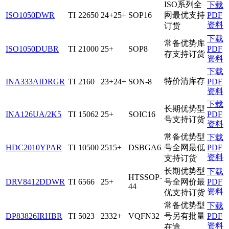
ISO系列全
下载
ISO1050DWR
TI
22650
24+25+
SOP16
网最优支持
PDF
资料
订货
下载
常备优势库
ISO1050DUBR
TI
21000
25+
SOP8
PDF
存支持订货
资料
下载
特价清库存
INA333AIDRGR
TI
2160
23+24+
SON-8
PDF
资料
下载
长期优势型
INA126UA/2K5
TI
15062
25+
SOIC16
PDF
号支持订货
资料
常备优势型
下载
HDC2010YPAR
TI
10500
2515+
DSBGA6
号全网最低
PDF
资料
支持订货
长期优势型
下载
HTSSOP-
DRV8412DDWR
TI
6566
25+
号全网价最
PDF
44
资料
优支持订货
常备优势型
下载
DP83826IRHBR
TI
5023
2332+
VQFN32
号另有批量
PDF
资料
在途