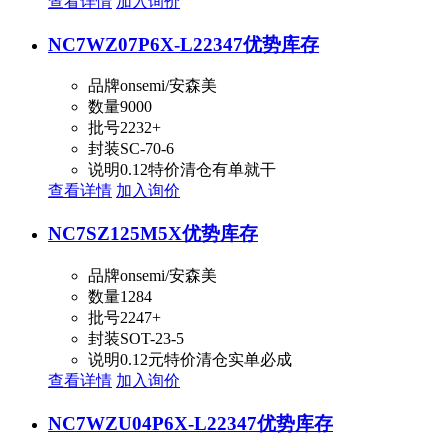
查看详情
加入询价
NC7WZ07P6X-L22347
优势库存
品牌
onsemi/安森美
数量
9000
批号
2232+
封装
SC-70-6
说明
0.12特价清仓有单就干
查看详情
加入询价
NC7SZ125M5X
优势库存
品牌
onsemi/安森美
数量
1284
批号
2247+
封装
SOT-23-5
说明
0.12元特价清仓实单必成
查看详情
加入询价
NC7WZU04P6X-L22347
优势库存