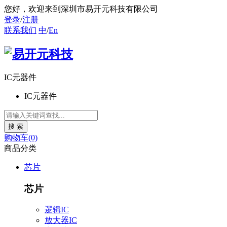
您好
，欢迎来到深圳市易开元科技有限公司
登录
/
注册
联系我们
中
/
En
IC元器件
IC元器件
购物车(0)
商品分类
芯片
芯片
逻辑IC
放大器IC