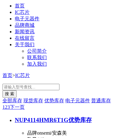
首页
IC芯片
电子元器件
品牌商城
新闻资讯
在线留言
关于我们
公司简介
联系我们
加入我们
首页
>
IC芯片
全部库存
现货库存
优势库存
电子元器件
普通库存
1
2
3
下一页
NUP4114HMR6T1G
优势库存
品牌
onsemi/安森美