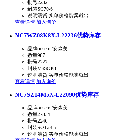
批号
2232+
封装
SC70-6
说明
清货 实单价格能卖就出
查看详情
加入询价
NC7WZ08K8X-L22236
优势库存
品牌
onsemi/安森美
数量
987
批号
2227+
封装
VSSOP8
说明
清货 实单价格能卖就出
查看详情
加入询价
NC7SZ14M5X-L22090
优势库存
品牌
onsemi/安森美
数量
27834
批号
2240+
封装
SOT23-5
说明
清货 实单价格能卖就出