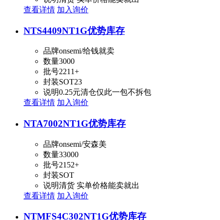
查看详情
加入询价
NTS4409NT1G
优势库存
品牌
onsemi/给钱就卖
数量
3000
批号
2211+
封装
SOT23
说明
0.25元清仓仅此一包不拆包
查看详情
加入询价
NTA7002NT1G
优势库存
品牌
onsemi/安森美
数量
33000
批号
2152+
封装
SOT
说明
清货 实单价格能卖就出
查看详情
加入询价
NTMFS4C302NT1G
优势库存