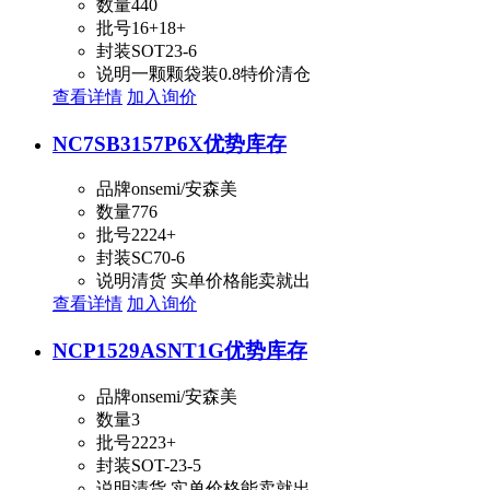
数量
440
批号
16+18+
封装
SOT23-6
说明
一颗颗袋装0.8特价清仓
查看详情
加入询价
NC7SB3157P6X
优势库存
品牌
onsemi/安森美
数量
776
批号
2224+
封装
SC70-6
说明
清货 实单价格能卖就出
查看详情
加入询价
NCP1529ASNT1G
优势库存
品牌
onsemi/安森美
数量
3
批号
2223+
封装
SOT-23-5
说明
清货 实单价格能卖就出