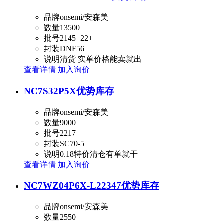
品牌
onsemi/安森美
数量
13500
批号
2145+22+
封装
DNF56
说明
清货 实单价格能卖就出
查看详情
加入询价
NC7S32P5X
优势库存
品牌
onsemi/安森美
数量
9000
批号
2217+
封装
SC70-5
说明
0.18特价清仓有单就干
查看详情
加入询价
NC7WZ04P6X-L22347
优势库存
品牌
onsemi/安森美
数量
2550